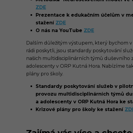
ZDE
Prezentace k edukačním účelům v m
stažení
ZDE
O nás na YouTube
ZDE
Dalším důležitým výstupem, který bychom v 
rádi poskytli, jsou standardy poskytování slu
našich multidisciplinárních týmů duševního z
adolescenty v ORP Kutná Hora. Nabízíme ta
plány pro školy.
Standardy poskytování služeb v pilot
provozu
multidisciplinárních týmů du
a adolescenty v ORP Kutná Hora ke s
Krizové plány pro školy ke stažení
ZD
Zajímá vás více a chcete