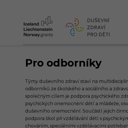
Pro odborníky
Týmy duševního zdraví staví na multidiscipli
odborníků ze školského a sociálního a zdravo
společným cílem je podpora psychického zdr
psychických onemocnění dětí a mládeže, osv
duševního onemocnění. Součástí jejich činnos
podpora škol při vzdělávání dětí s psychick
chováním, speciálními vzdělávacími potřeba