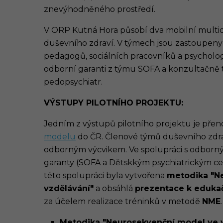
znevýhodněného prostředí.
V ORP Kutná Hora působí dva mobilní multidi
duševního zdraví. V týmech jsou zastoupeny 
pedagogů, sociálních pracovníků a psycholog
odborní garanti z týmu SOFA a konzultačně 
pedopsychiatr.
VÝSTUPY PILOTNÍHO PROJEKTU:
Jedním z výstupů pilotního projektu je pře
modelu
do ČR. Členové týmů duševního zdrav
odborným výcvikem. Ve spolupráci s odborn
garanty (SOFA a
Dětskkým psychiatrickým 
této spolupráci byla vytvořena
metodika "N
vzdělávání"
a obsáhlá
prezentace k eduka
za účelem realizace tréninků v metodě
NME
.
Metodika "Neurosekvenční model ve v