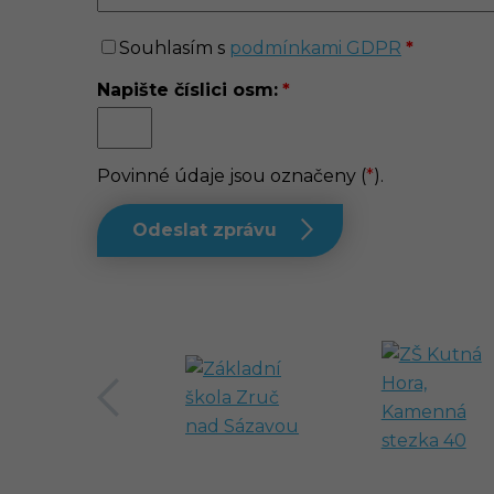
Souhlasím s
podmínkami GDPR
Napište číslici
osm
:
Povinné údaje jsou označeny (
*
).
předchozí