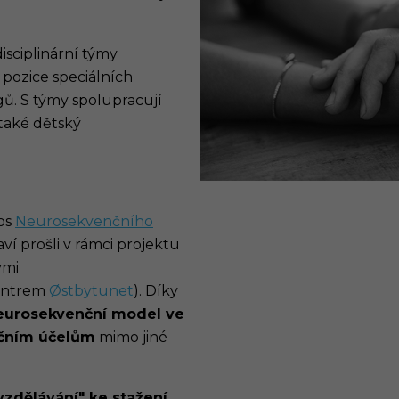
sciplinární týmy
pozice speciálních
ů. S týmy spolupracují
také dětský
nos
Neurosekvenčního
í prošli v rámci projektu
ými
centrem
Østbytunet
). Díky
eurosekvenční model ve
čním účelům
mimo jiné
zdělávání" ke stažení