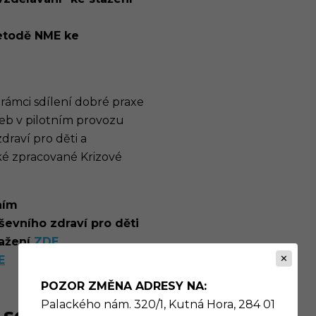
etodě NME ke
rámci sdílení dobré praxe
žeb v pilotním provozu
draví pro děti a
ké zpracované Krizové
ním
ševního zdraví pro děti
tažení
ZDE
E
POZOR ZMĚNA ADRESY NA:
Palackého nám. 320/1, Kutná Hora, 284 01
 se s námi propojit?