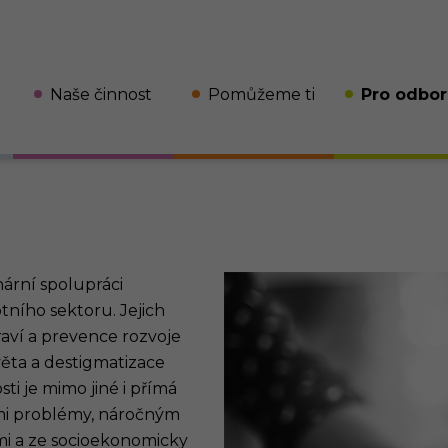
Naše činnost
Pomůžeme ti
Pro odbor
Jsem dítě
Jsem rodič
nární spolupráci
Jsem pedagog či jiný
tního sektoru. Jejich
odborník
aví a prevence rozvoje
ěta a destigmatizace
ti je mimo jiné i přímá
ými problémy, náročným
mi a ze socioekonomicky