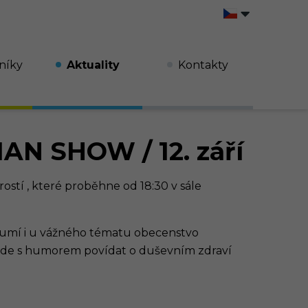
níky
Aktuality
Kontakty
AN SHOW / 12. září
 , které proběhne od 18:30 v sále
, umí i u vážného tématu obecenstvo
bude s humorem povídat o duševním zdraví