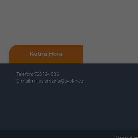
Kutná Hora
Telefon: 725 164 586
E-mail:
milos.brezina@
svpkh.cz