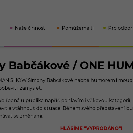
Naše činnost
Pomůžeme ti
Pro odbor
Jsem dítě
y Babčákové / ONE HUM
Jsem rodič
AN SHOW Simony Babčákové nabité humorem i moudrostí
obavit i zamyslet.
Jsem pedagog či jiný
odborník
oblíbená u publika napříč pohlavím i věkovou kategorií
avit a vtáhnout do situace. Během svého představení 
vnávat se změnami.
HLÁSÍME "VYPRODÁNO"!