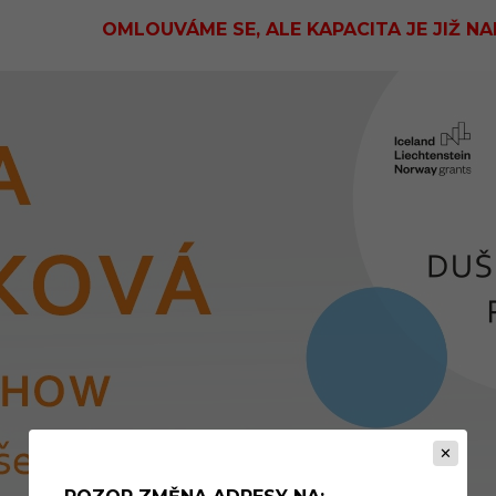
OMLOUVÁME SE, ALE KAPACITA JE JIŽ N