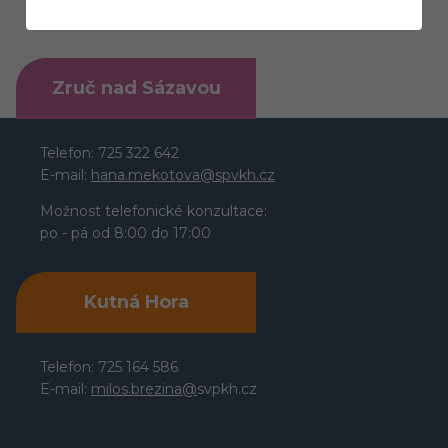
Zruč nad Sázavou
Telefon: 725 322 642
E-mail:
hana.mekotova@spvkh.cz
Možnost telefonické konzultace:
po - pá od 8:00 do 17:00
Kutná Hora
Telefon: 725 164 586
E-mail:
milos.brezina@
svpkh.cz