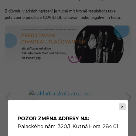
Z důvodu vládních nařízení je nutné mít kromě respirátoru také
potvrzení o prodělání COVID-19, očkování nebo negativním testu.
předchozí
POZOR ZMĚNA ADRESY NA:
Palackého nám. 320/1, Kutná Hora, 284 01