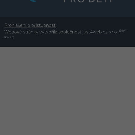
Prohlášení o přístupnosti
Webové stránky vytvořila společnost
just4web.cz s.r.o.
(J4W-
RS v7.0)