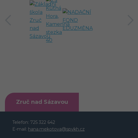
předchozí
Zruč nad Sázavou
Telefon: 725 322 642
E-mail:
hana.mekotova@spvkh.cz