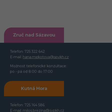
Zruč nad Sázavou
Telefon: 725 322 642
E-mail:
hana.mekotova@spvkh.cz
Možnost telefonické konzultace:
po - pá od 8:00 do 17:00
Kutná Hora
Telefon: 725 164 586
E-mail:
milos.brezina@
svpkh.cz